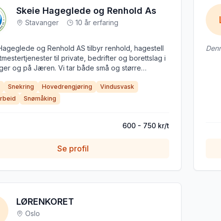
Skeie Hageglede og Renhold As
Stavanger
10 år erfaring
Hageglede og Renhold AS tilbyr renhold, hagestell
Denn
mestertjenester til private, bedrifter og borettslag i
ger og på Jæren. Vi tar både små og større
 og legger stor vekt på kvalitet, pålitelighet og
Snekring
Hovedrengjøring
Vindusvask
deservice. Vi møter til avtalt tid, arbeider grundig
passer oppdraget etter kundens ønsker og behov. Vi
rbeid
Snømåking
konkurransedyktige priser og gjerne gratis befaring
pliktende tilbud. Ta kontakt – vi hjelper deg gjerne!
600 - 750 kr/t
Se profil
LØRENKORET
Oslo