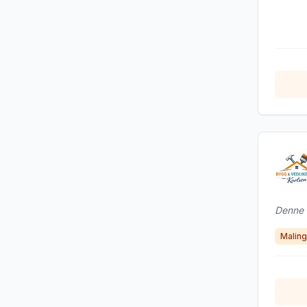
Denne b
Maling