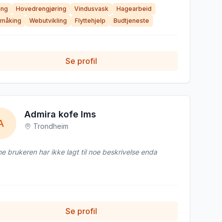
ing
Hovedrengjøring
Vindusvask
Hagearbeid
 med detaljer og møter alltid opp til avtalt tid. Jeg er
sibel og kan tilpasse meg ulike oppgaver etter behov.
måking
Webutvikling
Flyttehjelp
Budtjeneste
Se profil
Admira kofe Ims
A
Trondheim
e brukeren har ikke lagt til noe beskrivelse enda
Se profil