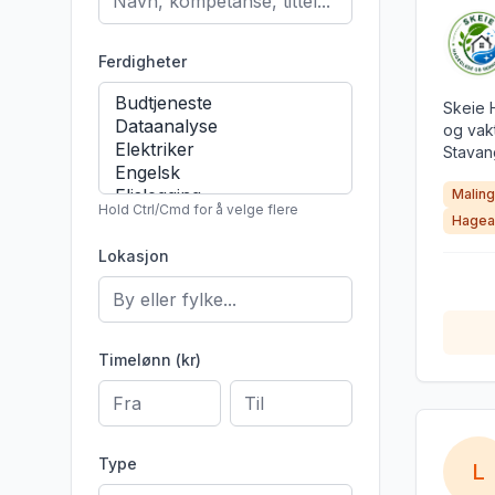
Ferdigheter
Skeie 
og vakt
Stavan
oppdrag
Maling
god kun
Hold Ctrl/Cmd for å velge flere
og til
Hagea
tilbyr 
Lokasjon
og ufor
Timelønn (kr)
Type
L