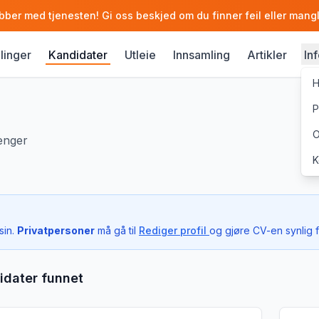
obber med tjenesten! Gi oss beskjed om du finner feil eller mang
llinger
Kandidater
Utleie
Innsamling
Artikler
In
H
P
O
enger
K
sin.
Privatpersoner
må gå til
Rediger profil
og gjøre CV-en synlig fo
idater funnet