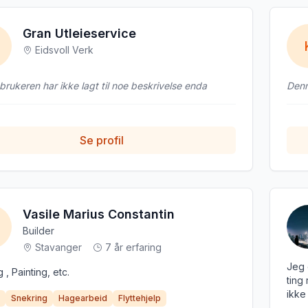
Gran Utleieservice
Eidsvoll Verk
rukeren har ikke lagt til noe beskrivelse enda
Denn
Se profil
Vasile Marius Constantin
Builder
Stavanger
7 år erfaring
Jeg 
g , Painting, etc.
ting
ikke
Snekring
Hagearbeid
Flyttehjelp
vedl