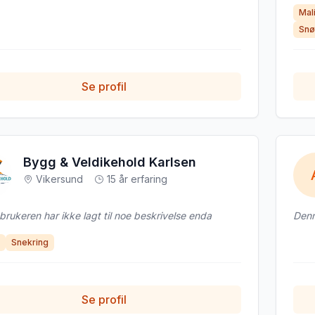
Mal
nøye
flek
Snø
Se profil
Bygg & Veldikehold Karlsen
Vikersund
15 år erfaring
rukeren har ikke lagt til noe beskrivelse enda
Denn
Snekring
Se profil