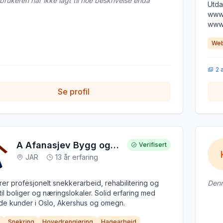
rukeren har ikke lagt til noe beskrivelse enda
Utda
www.
www.
Web
2 
Se profil
A Afanasjev Bygg og Rehabilitering
Verifisert
JAR
13 år erfaring
rer profesjonelt snekkerarbeid, rehabilitering og
Denn
til boliger og næringslokaler. Solid erfaring med
de kunder i Oslo, Akershus og omegn.
Snekring
Hovedrengjøring
Hagearbeid