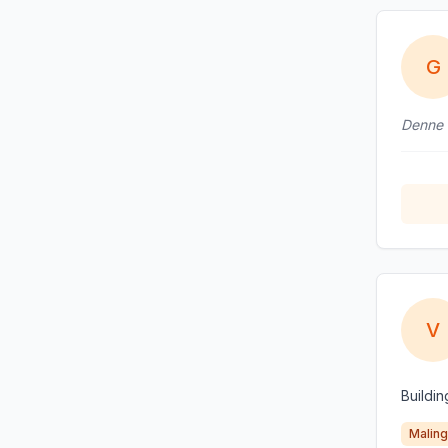
G
Denne b
V
Buildin
Maling