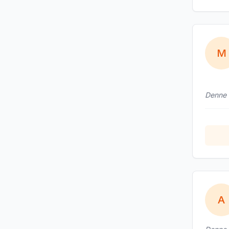
M
Denne b
A