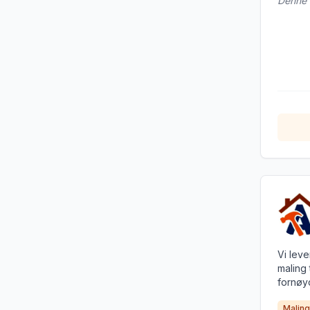
Denne b
Vi leve
maling 
fornøy
Maling