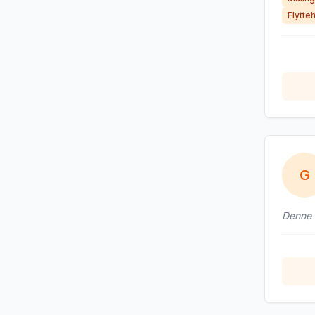
Flytte
G
Denne b