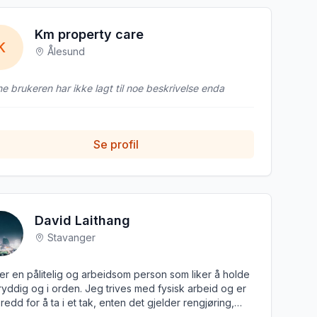
Km property care
K
Ålesund
e brukeren har ikke lagt til noe beskrivelse enda
Se profil
David Laithang
Stavanger
er en pålitelig og arbeidsom person som liker å holde
 ryddig og i orden. Jeg trives med fysisk arbeid og er
 redd for å ta i et tak, enten det gjelder rengjøring,
ikehold eller andre småjobber. Jeg jobber effektivt, er