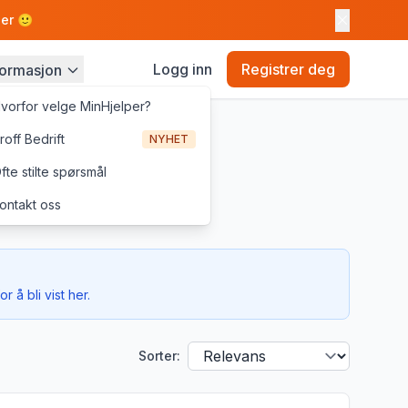
ler 🙂
Logg inn
Registrer deg
formasjon
vorfor velge MinHjelper?
roff Bedrift
NYHET
fte stilte spørsmål
ontakt oss
r å bli vist her.
Sorter: