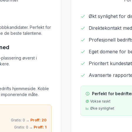
Økt synlighet for 
jobbkandidater. Perfekt for
Direktekontakt med
ne de beste talentene.
Profesjonell bedrif
åned
Eget domene for be
-plassering øverst i
Prioritert kundestøt
skere.
Avanserte rapporte
edrifts hjemmeside. Koble
Perfekt for bedrifte
n imponerende måte.
Vokse raskt
Øke synlighet
Gratis: 0 →
Proff: 20
Gratis: 0 →
Proff: 1