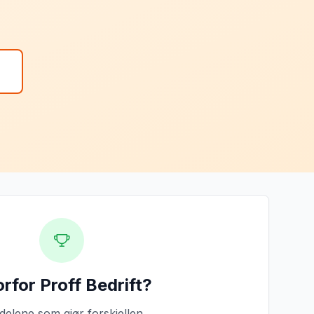
rfor Proff Bedrift?
delene som gjør forskjellen