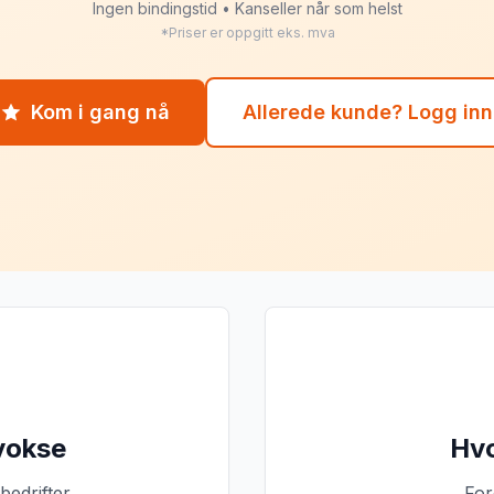
Ingen bindingstid • Kanseller når som helst
*Priser er oppgitt eks. mva
Kom i gang nå
Allerede kunde? Logg inn
 vokse
Hvo
bedrifter
For