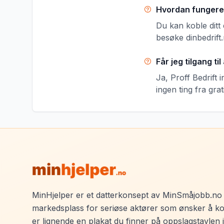
Hvordan fungere
Du kan koble ditt 
besøke dinbedrift.
Får jeg tilgang t
Ja, Proff Bedrift 
ingen ting fra gra
MinHjelper er et datterkonsept av MinSmåjobb.no
markedsplass for seriøse aktører som ønsker å ko
er lignende en plakat du finner på oppslagstavlen 