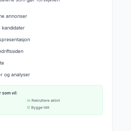
dine annonser
 kandidater
tspresentasjon
driftssiden
te
r og analyser
r som vil:
Rekruttere aktivt
Bygge tillit