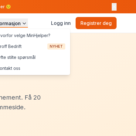
ler 🙂
Logg inn
Registrer deg
formasjon
vorfor velge MinHjelper?
roff Bedrift
NYHET
fte stilte spørsmål
ontakt oss
onnement. Få 20
emmeside.