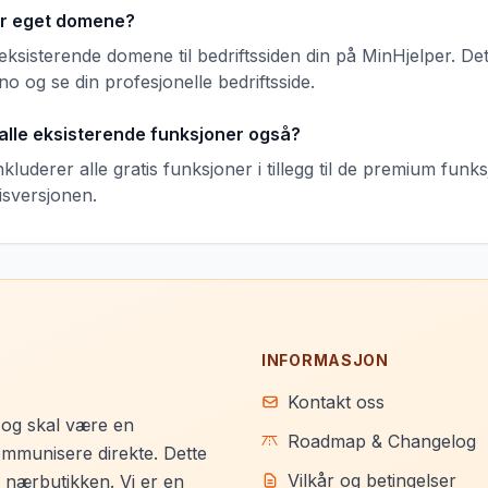
r eget domene?
eksisterende domene til bedriftssiden din på MinHjelper. De
no og se din profesjonelle bedriftsside.
il alle eksisterende funksjoner også?
inkluderer alle gratis funksjoner i tillegg til de premium fun
tisversjonen.
INFORMASJON
Kontakt oss
 og skal være en
Roadmap & Changelog
mmunisere direkte. Dette
Vilkår og betingelser
i nærbutikken. Vi er en