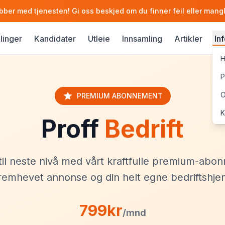
obber med tjenesten! Gi oss beskjed om du finner feil eller mang
llinger
Kandidater
Utleie
Innsamling
Artikler
In
H
P
O
PREMIUM ABONNEMENT
K
Proff
Bedrift
 til neste nivå med vårt kraftfulle premium-ab
 fremhevet annonse og din helt egne bedriftshj
799kr
/mnd